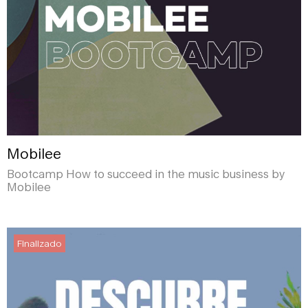
Mobilee
Bootcamp How to succeed in the music business by
Mobilee
Finalizado
Finalizado