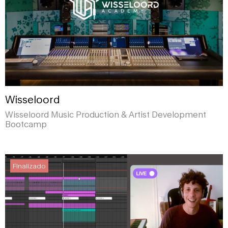
Wisseloord
Wisseloord Music Production & Artist Development
Bootcamp
Finalizado
Finalizado