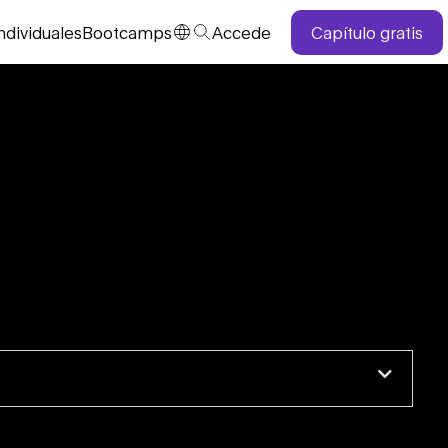
ndividuales
Bootcamps
Accede
Capítulo gratis