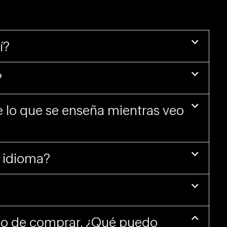
í?
?
 lo que se enseña mientras veo
i idioma?
bo de comprar. ¿Qué puedo