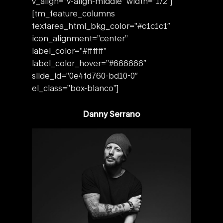
v_align=”v-align-middle” width=”1/2″]
[tm_feature_columns
textarea_html_bkg_color=”#c1c1c1″
icon_alignment=”center”
label_color=”#ffffff”
label_color_hover=”#666666″
slide_id=”0e4fd760-bd10-0″
el_class=”box-blanco”]
Danny Serrano