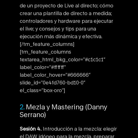
de un proyecto de Live al directo; cómo
crear una plantilla de directo a medida;
controladores y hardware para ejecutar
el live; y consejos y tips para una
ejecución más dinámica y efectiva.
[/tm_feature_columns]
[tm_feature_columns
textarea_html_bkg_color=”#c1c1c1″
label_color=”#ffffff”
label_color_hover=”#666666″
slide_id=”0e4fd760-bd10-0″
el_class=”box-oro”]
2.
Mezla y Mastering (Danny
Serrano)
Sesión 4.
Introducción a la mezcla: elegir
el DAW idóneo para la mezcla, preparar