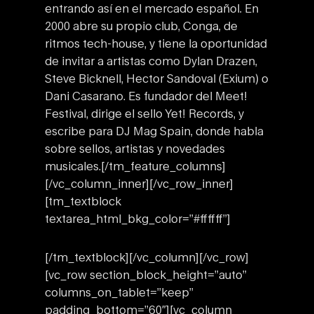
entrando así en el mercado español. En
2000 abre su propio club, Conga, de
ritmos tech-house, y tiene la oportunidad
de invitar a artistas como Dylan Drazen,
Steve Bicknell, Hector Sandoval (Exium) o
Dani Casarano. Es fundador del Meet!
Festival, dirige el sello Yet! Records, y
escribe para DJ Mag Spain, donde habla
sobre sellos, artistas y novedades
musicales.
[/tm_feature_columns]
[/vc_column_inner][/vc_row_inner]
[tm_textblock
textarea_html_bkg_color=”#ffffff”]
[/tm_textblock][/vc_column][/vc_row]
[vc_row section_block_height=”auto”
columns_on_tablet=”keep”
padding_bottom=”60″][vc_column