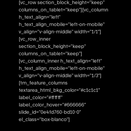
[vc_row section_block_height=”keep”
columns_on_tablet=”keep”][vc_column
h_text_align=”left”
h_text_align_mobile=”left-on-mobile”
v_align=”v-align-middle” width=”1/1″]
[vc_row_inner
section_block_height=”keep”
columns_on_tablet=”keep”]
[vc_column_inner h_text_align=”left”
h_text_align_mobile=”left-on-mobile”
v_align=”v-align-middle” width=”1/3″]
[tm_feature_columns
textarea_html_bkg_color=”#c1c1c1″
label_color=”#ffffff”
label_color_hover=”#666666″
slide_id=”0e4fd760-bd10-0″
el_class=”box-blanco”]