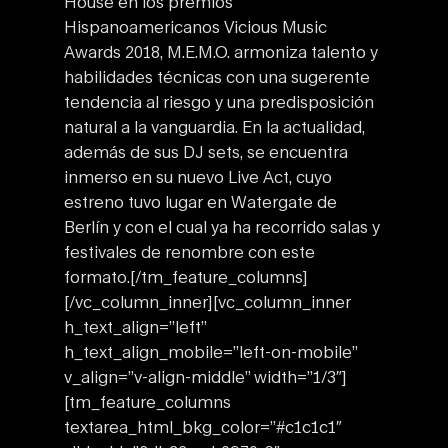
House en los premios
Hispanoamericanos Vicious Music
Awards 2018, M.E.M.O. armoniza talento y
habilidades técnicas con una sugerente
tendencia al riesgo y una predisposición
natural a la vanguardia. En la actualidad,
además de sus DJ sets, se encuentra
inmerso en su nuevo Live Act, cuyo
estreno tuvo lugar en Watergate de
Berlín y con el cual ya ha recorrido salas y
festivales de renombre con este
formato.
[/tm_feature_columns]
[/vc_column_inner][vc_column_inner
h_text_align=”left”
h_text_align_mobile=”left-on-mobile”
v_align=”v-align-middle” width=”1/3″]
[tm_feature_columns
textarea_html_bkg_color=”#c1c1c1″