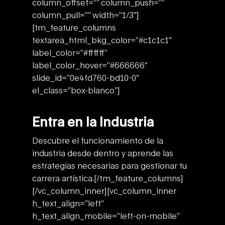
column_offset=”” column_push=””
column_pull=”” width=”1/3″]
[tm_feature_columns
textarea_html_bkg_color=”#c1c1c1″
label_color=”#ffffff”
label_color_hover=”#666666″
slide_id=”0e4fd760-bd10-0″
el_class=”box-blanco”]
Entra en la Industria
Descubre el funcionamiento de la
industria desde dentro y aprende las
estrategias necesarias para gestionar tu
carrera artística.
[/tm_feature_columns]
[/vc_column_inner][vc_column_inner
h_text_align=”left”
h_text_align_mobile=”left-on-mobile”