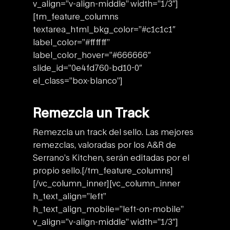
v_align=”v-align-middle” width=”1/3″]
[tm_feature_columns
textarea_html_bkg_color=”#c1c1c1″
label_color=”#ffffff”
label_color_hover=”#666666″
slide_id=”0e4fd760-bd10-0″
el_class=”box-blanco”]
Remezcla un Track
Remezcla un track del sello. Las mejores
remezclas, valoradas por los A&R de
Serrano’s Kitchen, serán editadas por el
propio sello.
[/tm_feature_columns]
[/vc_column_inner][vc_column_inner
h_text_align=”left”
h_text_align_mobile=”left-on-mobile”
v_align=”v-align-middle” width=”1/3″]