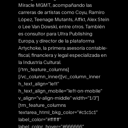
Miracle MGMT, acompañando las
carreras de artistas como Coyu, Ramiro
López, Teenage Mutants, Affkt, Alex Stein
o Lee Van Dowski, entre otros. También
es consultor para Ultra Publishing
Europa, y director de la plataforma
Artychoke, la primera asesoría contable-
fiscal, financiera y legal especializada en
la Industria Cultural.
[/tm_feature_columns]
[/vc_column_inner][vc_column_inner
h_text_align=”left”
h_text_align_mobile=”left-on-mobile”
v_align=”v-align-middle” width=”1/3″]
[tm_feature_columns
textarea_html_bkg_color=”#c1c1c1″
label_color=”#ffffff”
label_color_hover=”#666666″