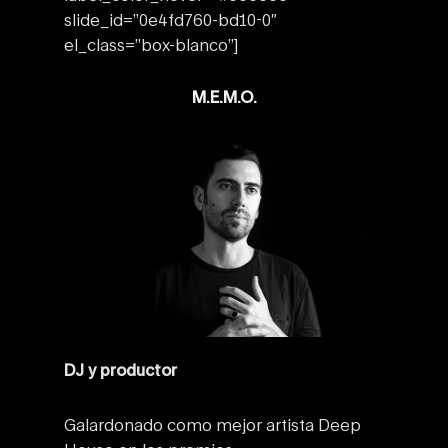
slide_id=”0e4fd760-bd10-0″
el_class=”box-blanco”]
M.E.M.O.
DJ y productor
Galardonado como mejor artista Deep