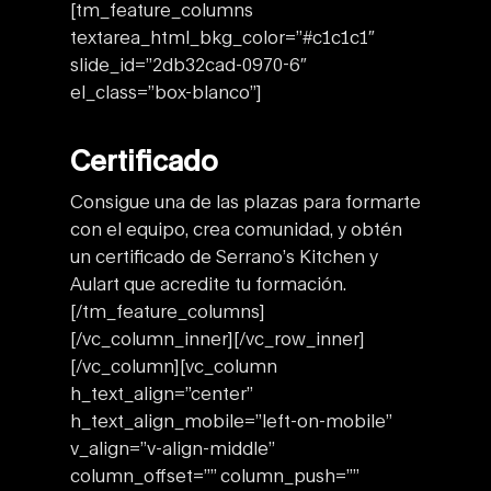
[tm_feature_columns
textarea_html_bkg_color=”#c1c1c1″
slide_id=”2db32cad-0970-6″
el_class=”box-blanco”]
Certificado
Consigue una de las plazas para formarte
con el equipo, crea comunidad, y obtén
un certificado de Serrano’s Kitchen y
Aulart que acredite tu formación.
[/tm_feature_columns]
[/vc_column_inner][/vc_row_inner]
[/vc_column][vc_column
h_text_align=”center”
h_text_align_mobile=”left-on-mobile”
v_align=”v-align-middle”
column_offset=”” column_push=””