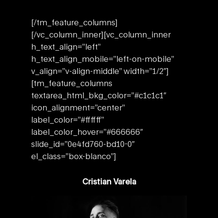
[/tm_feature_columns]
[/vc_column_inner][vc_column_inner
h_text_align=”left”
h_text_align_mobile=”left-on-mobile”
v_align=”v-align-middle” width=”1/2″]
[tm_feature_columns
textarea_html_bkg_color=”#c1c1c1″
icon_alignment=”center”
label_color=”#ffffff”
label_color_hover=”#666666″
slide_id=”0e4fd760-bd10-0″
el_class=”box-blanco”]
Cristian Varela