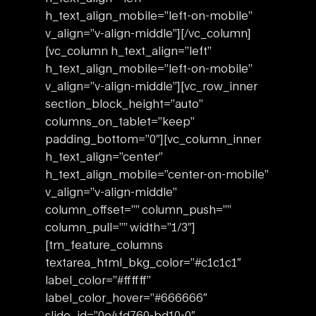
h_text_align_mobile=”left-on-mobile”
v_align=”v-align-middle”][/vc_column]
[vc_column h_text_align=”left”
h_text_align_mobile=”left-on-mobile”
v_align=”v-align-middle”][vc_row_inner
section_block_height=”auto”
columns_on_tablet=”keep”
padding_bottom=”0″][vc_column_inner
h_text_align=”center”
h_text_align_mobile=”center-on-mobile”
v_align=”v-align-middle”
column_offset=”” column_push=””
column_pull=”” width=”1/3″]
[tm_feature_columns
textarea_html_bkg_color=”#c1c1c1″
label_color=”#ffffff”
label_color_hover=”#666666″
slide_id=”0e4fd760-bd10-0″