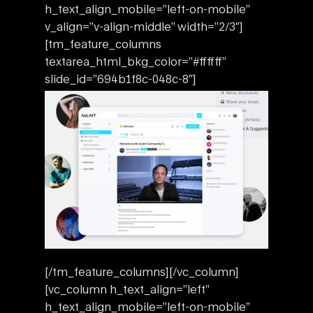
h_text_align_mobile=”left-on-mobile”
v_align=”v-align-middle” width=”2/3″]
[tm_feature_columns
textarea_html_bkg_color=”#ffffff”
slide_id=”694b1f8c-048c-8″]
[/tm_feature_columns][/vc_column]
[vc_column h_text_align=”left”
h_text_align_mobile=”left-on-mobile”