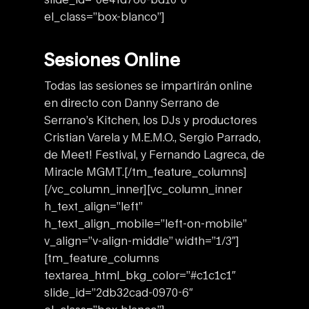
el_class=”box-blanco”]
Sesiones Online
Todas las sesiones se impartirán online
en directo con Danny Serrano de
Serrano’s Kitchen, los DJs y productores
Cristian Varela y M.E.M.O., Sergio Parrado,
de Meet! Festival, y Fernando Lagreca, de
Miracle MGMT.
[/tm_feature_columns]
[/vc_column_inner][vc_column_inner
h_text_align=”left”
h_text_align_mobile=”left-on-mobile”
v_align=”v-align-middle” width=”1/3″]
[tm_feature_columns
textarea_html_bkg_color=”#c1c1c1″
slide_id=”2db32cad-0970-6″