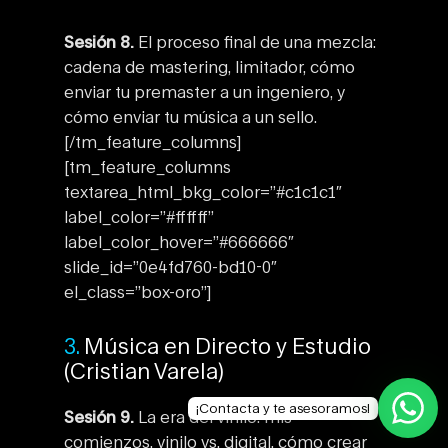
Sesión 8.
El proceso final de una mezcla:
cadena de mastering, limitador, cómo
enviar tu premaster a un ingeniero, y
cómo enviar tu música a un sello.
[/tm_feature_columns]
[tm_feature_columns
textarea_html_bkg_color=”#c1c1c1″
label_color=”#ffffff”
label_color_hover=”#666666″
slide_id=”0e4fd760-bd10-0″
el_class=”box-oro”]
3.
Música en Directo y Estudio
(Cristian Varela)
¡Contacta y te asesoramos!
Sesión 9.
La era del vinilo: mis
comienzos, vinilo vs. digital, cómo crear