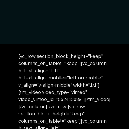
[vc_row section_block_height=”keep”
columns_on_tablet=”keep”][vc_column
h_text_align=”left”
h_text_align_mobile=”left-on-mobile”
v_align=”v-align-middle” width=”1/1″]
[tm_video video_type=”vimeo”
video_vimeo_id=”552412089″][/tm_video]
[/vc_column][/vc_row][vc_row
section_block_height=”keep”
columns_on_tablet=”keep”][vc_column
h_text_align=”left”