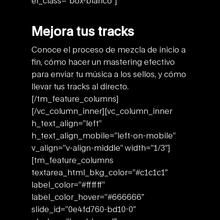
el_class=”box-blanco”]
Mejora tus tracks
Conoce el proceso de mezcla de inicio a
fin, cómo hacer un mastering efectivo
para enviar tu música a los sellos, y cómo
llevar tus tracks al directo.
[/tm_feature_columns]
[/vc_column_inner][vc_column_inner
h_text_align=”left”
h_text_align_mobile=”left-on-mobile”
v_align=”v-align-middle” width=”1/3″]
[tm_feature_columns
textarea_html_bkg_color=”#c1c1c1″
label_color=”#ffffff”
label_color_hover=”#666666″
slide_id=”0e4fd760-bd10-0″