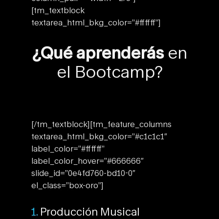
[tm_textblock
textarea_html_bkg_color=”#ffffff”]
¿Qué aprenderás
en
el Bootcamp?
[/tm_textblock][tm_feature_columns
textarea_html_bkg_color=”#c1c1c1″
label_color=”#ffffff”
label_color_hover=”#666666″
slide_id=”0e4fd760-bd10-0″
el_class=”box-oro”]
1.
Producción Musical