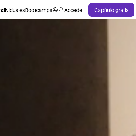
ndividuales
Bootcamps
Accede
Capítulo gratis