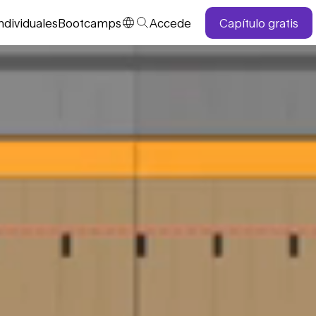
ndividuales
Bootcamps
Accede
Capítulo gratis