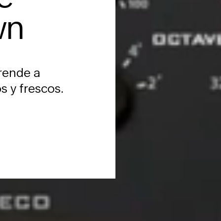
wn
prende a
s y frescos.