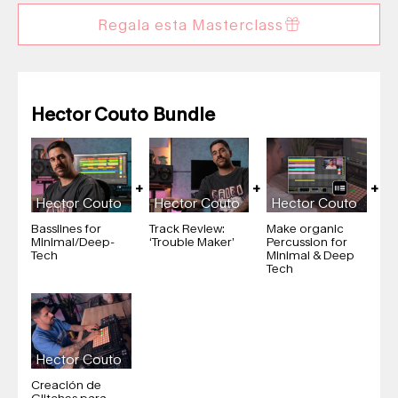
Regala esta Masterclass
Hector Couto Bundle
Hector Couto
Hector Couto
Hector Couto
Basslines for
Track Review:
Make organic
Minimal/Deep-
‘Trouble Maker’
Percussion for
Tech
Minimal & Deep
Tech​
Hector Couto
Creación de
Glitches para