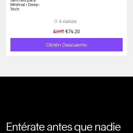
Minimal / Deep-
Tech
4 cursos
€
106
€
74.20
Obtén Descuento
Entérate antes que nadie