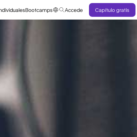
ndividuales
Bootcamps
Accede
Capítulo gratis