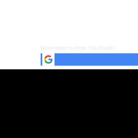
Need login to show this playlist
Acceder
Nombre de usuario o correo electrónico
*
Contraseña
*