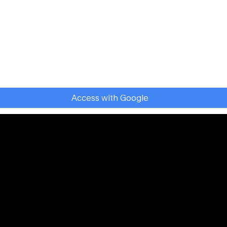
Access with Google
Registrarse
First Name
*
Descarga la
app
con reproducción offline y
contenido gratuito.
Dirección de correo electrónico
*