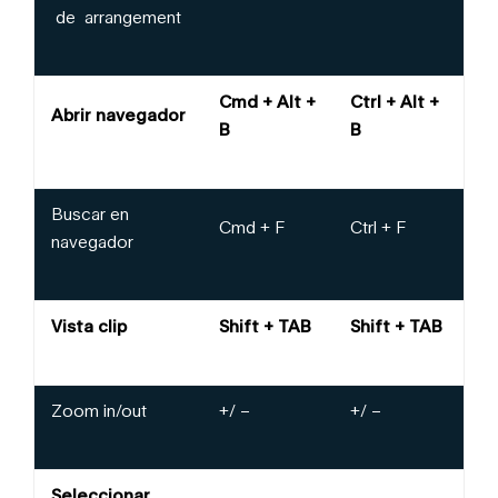
de arrangement
Cmd + Alt +
Ctrl + Alt +
Abrir navegador
B
B
Buscar en
Cmd + F
Ctrl + F
navegador
Vista clip
Shift + TAB
Shift + TAB
Zoom in/out
+/ –
+/ –
Seleccionar