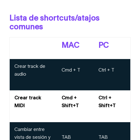
Lista de shortcuts/atajos
comunes
MAC
PC
Crear track de
Cmd + T
Ctrl + T
audio
Crear track
Cmd +
Ctrl +
MIDI
Shift+T
Shift+T
Cambiar entre
vista de sesión y
TAB
TAB