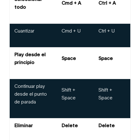
Cmd + A
Ctrl + A
todo
Cuantizar
Cmd + U
Ctrl + U
Play desde el
Space
Space
principio
Continuar play
Shift +
Shift +
desde el punto
Space
Space
de parada
Eliminar
Delete
Delete