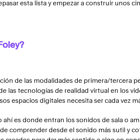
repasar
esta lista
y empezar a construir unos ci
Foley?
ción de las modalidades de primera/tercera pe
e las tecnologías de realidad virtual en los vid
os espacios digitales necesita ser cada vez má
ro ahí es donde entran los sonidos de sala o a
ede comprender desde el sonido más sutil y cot
s creados para dar más sentido a algo en conc