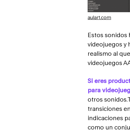
aulart.com
Estos sonidos 
videojuegos y 
realismo al qu
videojuegos A
Si eres produc
para videojue
otros sonidos.
transiciones en
indicaciones p
como un conju