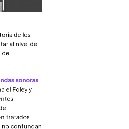
oria de los
ar al nivel de
s de
bandas sonoras
a el Foley y
entes
 de
on tratados
y no confundan