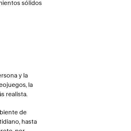
mientos sólidos
rsona y la
eojuegos, la
s realista.
mbiente de
idiano, hasta
reto, por