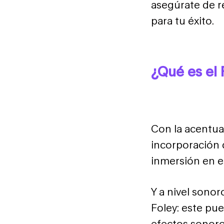
asegúrate de 
para tu éxito.
¿Qué es el 
Con la acentua
incorporación d
inmersión en es
Y a nivel sono
Foley: este pu
efectos sonoro