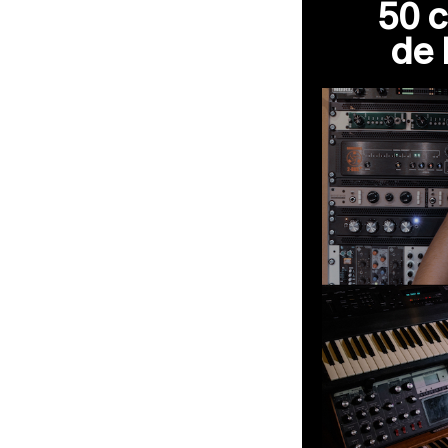
50 
de 