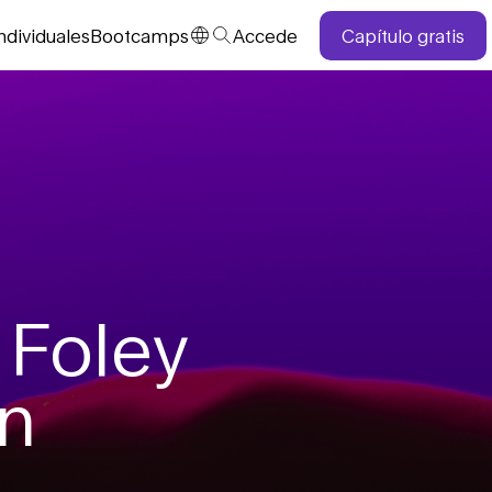
ndividuales
Bootcamps
Accede
Capítulo gratis
Foley
n