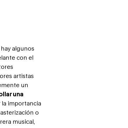
, hay algunos
lante con el
tores
ores artistas
plemente un
ollar una
 la importancia
masterización o
rera musical,