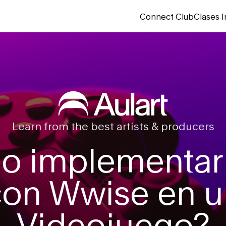
Connect Club
Clases I
Learn from the best artists & producers
o implementar 
con Wwise en u
Videojuego?