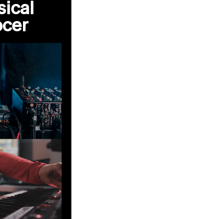
ical
ocer