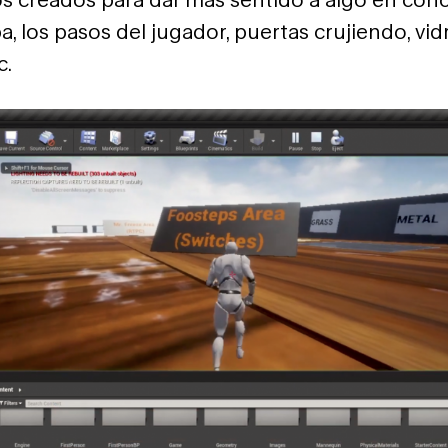
a, los pasos del jugador, puertas crujiendo, vidr
c.