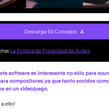
aulart.com
Descarga 50 Consejos
eptas
La Política de Privacidad de Aulart
.
 este software es interesante no sólo para sou
para compositores, ya que tanto sonidos com
s en un videojuego.
a ello!