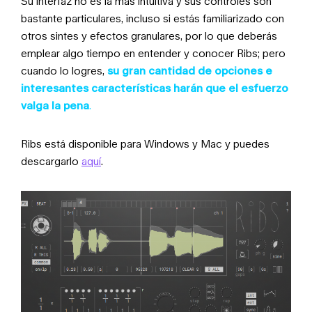
Su interfaz no es la más intuitiva y sus controles son
bastante particulares, incluso si estás familiarizado con
otros sintes y efectos granulares, por lo que deberás
emplear algo tiempo en entender y conocer Ribs; pero
cuando lo logres,
su gran cantidad de opciones e
interesantes características harán que el esfuerzo
valga la pena
.
Ribs está disponible para Windows y Mac y puedes
descargarlo
aquí
.