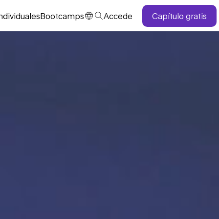
ndividuales
Bootcamps
Accede
Capítulo gratis