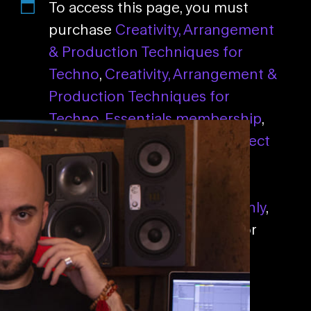
To access this page, you must
purchase
Creativity, Arrangement
& Production Techniques for
Techno
,
Creativity, Arrangement &
Production Techniques for
Techno
,
Essentials membership
,
Essentials membership
,
Connect
membership
,
Connect
membership
,
Connect Pro –
Monthly
,
Connect Pro – Monthly
,
Connect All Access – Annual
or
Connect All Access – Monthly
.