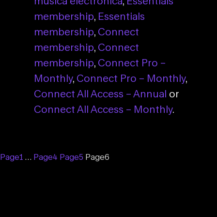
música electrónica
,
Essentials
membership
,
Essentials
membership
,
Connect
membership
,
Connect
membership
,
Connect Pro –
Monthly
,
Connect Pro – Monthly
,
Connect All Access – Annual
or
Connect All Access – Monthly
.
Page
1
…
Page
4
Page
5
Page
6