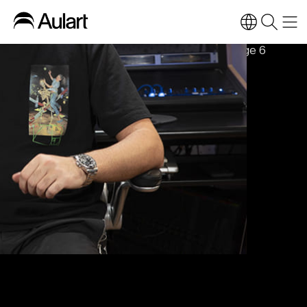
Blog
Home
»
Content Type
»
Music Production
»
Page 6