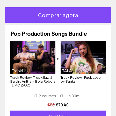
Comprar agora
Pop Production Songs Bundle
Tropkillaz
TĀLĀ
Track Review: Tropkillaz, J
Track Review: ‘Fuck Love’
Balvin, Anitta – Bola Rebola
by Banks
ft. MC ZAAC
2 courses
+1h 30m
€
88
€
70.40